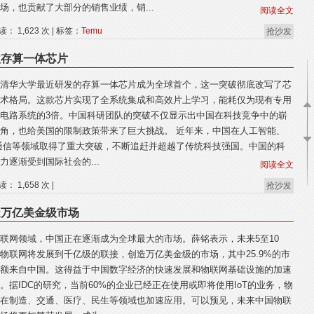
场，也贡献了大部分的销售业绩，销...
阅读全文
读： 1,623 次 | 标签：
Temu
抢沙发
款存算一体芯片
清华大学最近研发的存算一体芯片成为全球首个，这一突破彻底改写了芯
术格局。这款芯片实现了全系统集成和高效片上学习，能耗仅为现有专用
电路系统的3倍。中国科研团队的突破不仅显示出中国在科技竞争中的崭
角，也给美国的限制政策带来了巨大挑战。 近年来，中国在人工智能、
通信等领域取得了重大突破，不断追赶并超越了传统科技强国。中国的科
力逐渐受到国际社会的...
阅读全文
读： 1,658 次 |
抢沙发
造万亿美金级市场
联网领域，中国正在逐渐成为全球最大的市场。薛铭表示，未来5至10
物联网将发展到千亿级的联接，创造万亿美金级的市场，其中25.9%的市
额来自中国。这得益于中国数字经济的快速发展和物联网基础设施的加速
。据IDC的研究，当前60%的企业已经正在使用或即将使用IoT的业务，物
在制造、交通、医疗、民生等领域也加速应用。可以预见，未来中国物联