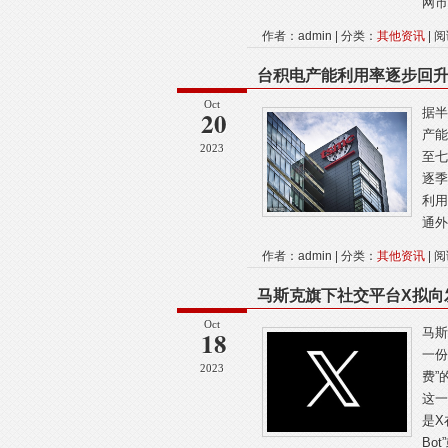
网市
作者：admin | 分类：
其他资讯
| 阅
台积电产能利用率逐步回
Oct
20
据半
产能
2023
至七
逐季
利用
通外
作者：admin | 分类：
其他资讯
| 阅
马斯克旗下社交平台X拟向
Oct
18
马斯
一份
2023
费”
这一
是X
Bot