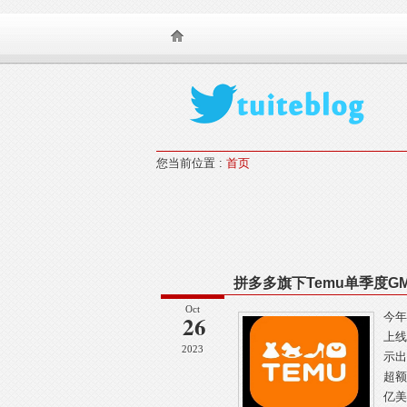
TearSnow FanS
您当前位置 :
首页
拼多多旗下Temu单季度G
Oct
26
今年
上线
2023
示出
超额
亿美