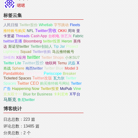
嗯嗯
标签云集
人民日报
Twitter股份
Whetlab
字节跳动
Fleets
Twitter营收
推特账号购买
NFL
OKKI
周琦
亚
卡里诺
Threads
Cash App
台积电
张艺兴
Fabric
twitter直播
Bloomberg
twitter投票
Heron
英伟
达
斯诺登twitter
Twitter创始人
Tip Jar
Project
Lightning
Squad
Twitter收购
马云推特账号
twitter
SHEIN
X应用
Twitter Shops
小米SU7
Twitter股价
X
Twitter Lite
物联网
Temu
武磊
肖战
Sphere
梅西twitter
Twitter Blue
Model 3
PandaMobo
Katy Perry
Periscope
Breaker
Ticketed Spaces
Twitter改版
瓦力尔
Twitter
Twitter CEO
Spaces
购买推特账号网站
Twitter
广告
Happening Now
Twitter投资
MoPub
Vine
X平台
京东双十一
Blue for Business
卡利尼奇
马斯克
鲁尼twitter
博客统计
日志总数：223 篇
评论总数：13485 篇
分类总数：2 个