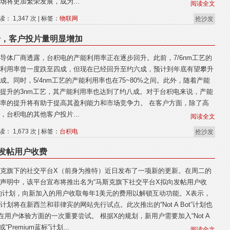
场将更加繁荣发展，成为...
阅读全文
读： 1,347 次 | 标签：
物联网
抢沙发
升，客户投片量明显增加
导体厂商透露，台积电的产能利用率正在逐步回升。此前，7/6nm工艺的
利用率曾一度跌至四成，但现在已经回升至约六成，预计到年底有望攀升
成。同时，5/4nm工艺的产能利用率也在75~80%之间。此外，随着产能
提升的3nm工艺，其产能利用率也达到了约八成。对于台积电来说，产能
率的提升将有助于提高其盈利能力和市场竞争力。 在客户方面，除了高
，台积电的其他客户投片...
阅读全文
读： 1,673 次 | 标签：
台积电
抢沙发
发帖用户收费
克旗下的社交平台X（前身为推特）近日发布了一项新的更新。在周二的
声明中，该平台宣布将推出名为“马斯克旗下社交平台X拟向发帖用户收
的计划，向新加入的用户收取每年1美元的费用以解锁互动功能。X表示，
计划将在新西兰和菲律宾的网站先行试点。此次推出的“Not A Bot”计划也
在用户体验方面的一次重要尝试。 根据X的规划，新用户需要加入“Not A
”或“Premium蓝标”计划...
阅读全文