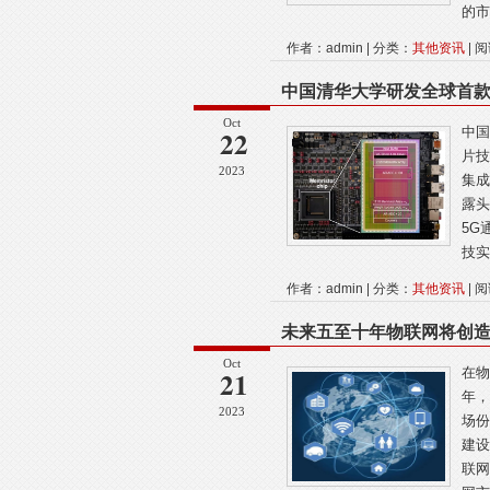
的市
作者：admin | 分类：
其他资讯
| 阅
中国清华大学研发全球首
Oct
22
中国
片技
2023
集成
露头
5G
技实
作者：admin | 分类：
其他资讯
| 阅
未来五至十年物联网将创
Oct
21
在物
年，
2023
场份
建设
联网