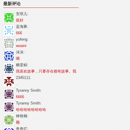
最新评论
安琪儿:
挺好
蓝海豚:
666
yufeng:
woaini
沫沫:
嗯
糖棠鲸:
我喜欢故事，只要存在都有故事。我
2345111:
.
Tyranny Smith:
6666
Tyranny Smith:
哈哈哈哈哈哈哈哈
林牧楠:
额
奇奇吖: