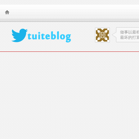
TearSnow FanS
做事以最
最坏的打