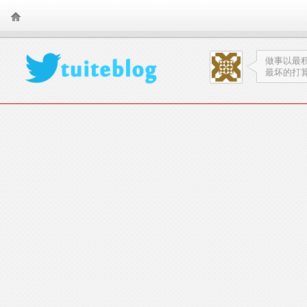
TearSnow FanS
做事以最
最坏的打