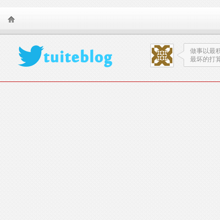
TearSnow FanS
做事以最
最坏的打