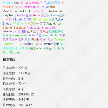
Twitter营收
登twitter
Breaker
马云推特账号
鲁
尼twitter
台积电
Twitter Blue
Tip Jar
周琦
Twitter CEO
Twitter股价
MoPub
Twitter Lite
Katy Perry
twitter直播
Temu
张艺兴
Twitter股份
小米SU7
Model 3
NFL
Bloomberg
肖战
Twitter
X
Shops
卡利尼奇
京东双十一
瓦力尔
Heron
Blue for Business
Project Lightning
Vine
Whetlab
人民日报
亚卡里诺
英伟达
购买推特账
号网站
Periscope
Twitter广告
PandaMobo
字节
跳动
Twitter收购
武磊
Fleets
Cash App
Ticketed
twitter
Spaces
SHEIN
Fabric
Twitter改版
推
马斯克
X平台
特账号购买
梅西twitter
Twitter创
始人
Threads
博客统计
日志总数：223 篇
评论总数：13508 篇
分类总数：2 个
标签数量：72 个
链接总数：4 个
建站日期：2014-06-12
运行天数：4439 天
最后更新：2026-4-17