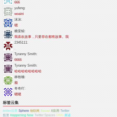
666
yufeng:
woaini
沫沫:
嗯
糖棠鲸:
我喜欢故事，只要存在都有故事。我
2345111:
.
Tyranny Smith:
6666
Tyranny Smith:
哈哈哈哈哈哈哈哈
林牧楠:
额
奇奇吖:
嗯嗯
标签云集
twitter投票
Sphere
物联网
Squad
X应用
Twitter
投资
Happening Now
Twitter Spaces
OKKI
斯诺