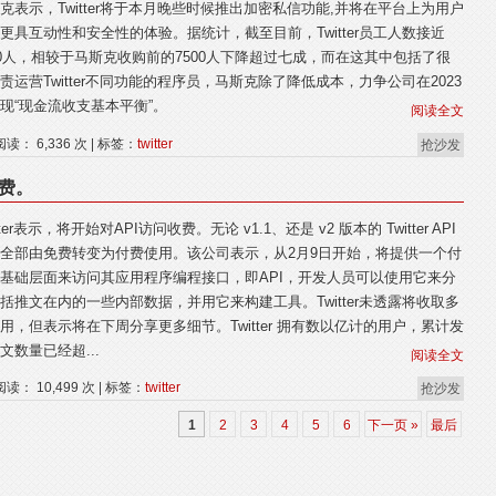
克表示，Twitter将于本月晚些时候推出加密私信功能,并将在平台上为用户
更具互动性和安全性的体验。据统计，截至目前，Twitter员工人数接近
00人，相较于马斯克收购前的7500人下降超过七成，而在这其中包括了很
责运营Twitter不同功能的程序员，马斯克除了降低成本，力争公司在2023
现“现金流收支基本平衡”。
阅读全文
阅读： 6,336 次 | 标签：
twitter
抢沙发
收费。
tter表示，将开始对API访问收费。无论 v1.1、还是 v2 版本的 Twitter API
全部由免费转变为付费使用。该公司表示，从2月9日开始，将提供一个付
基础层面来访问其应用程序编程接口，即API，开发人员可以使用它来分
括推文在内的一些内部数据，并用它来构建工具。Twitter未透露将收取多
用，但表示将在下周分享更多细节。Twitter 拥有数以亿计的用户，累计发
文数量已经超...
阅读全文
阅读： 10,499 次 | 标签：
twitter
抢沙发
1
2
3
4
5
6
下一页 »
最后