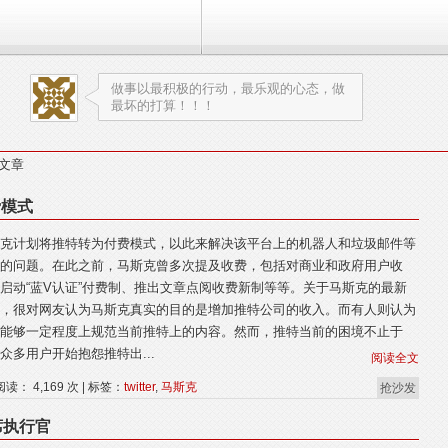
做事以最积极的行动，最乐观的心态，做
最坏的打算！！！
的文章
费模式
克计划将推特转为付费模式，以此来解决该平台上的机器人和垃圾邮件等
的问题。在此之前，马斯克曾多次提及收费，包括对商业和政府用户收
启动“蓝V认证”付费制、推出文章点阅收费新制等等。关于马斯克的最新
，很对网友认为马斯克真实的目的是增加推特公司的收入。而有人则认为
能够一定程度上规范当前推特上的内容。然而，推特当前的困境不止于
众多用户开始抱怨推特出...
阅读全文
阅读： 4,169 次 | 标签：
twitter
,
马斯克
抢沙发
首席执行官