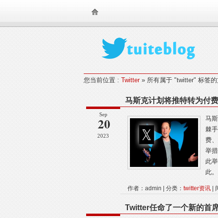
TearSnow FanS
您当前位置 :
Twitter
» 所有属于 "twitter" 标签
马斯克计划将推特转为付
Sep
20
马斯
棘手
2023
费、
举措
此举
此。
作者：admin | 分类：
twitter资讯
| 
Twitter任命了一个新的