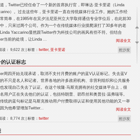
道，Twitter已经任命了一个新的首席执行官，即琳达·亚卡里诺（Linda
ccarino）。过去这些年，亚卡里诺一直在传统媒体行业工作。她的工作经
常简单，在1985年在宾夕法尼亚州立大学取得通信专业学位后，在此前30
中，只呆过两个公司。作为一个在传统媒体行业摸爬滚打了30多年的老
Linda Yaccarino显然跟Twitter作为科技公司的画风有些不符。但结合
tter当前的处境，让Linda ...
阅读全文
阅读： 9,622 次 | 标签：
twitter
,
亚卡里诺
抢沙发
账号的认证标志
itter周四开始兑现承诺，取消不支付月费的账户的蓝V认证标记。失去蓝V
的不只是名人和记者。世界各地的许多政府机构、非营利组织和公共服务
也发现自己失去了认证。在这个埃隆·马斯克拥有的社交媒体平台上，很
名用户正在失去他们的认证，包括特朗普、碧昂丝和奥普拉·温弗瑞等。
传统的蓝勾标记是马斯克推动用户付费取得认证和使用其他功能的又一举
因为他希望增加Twitter...
阅读全文
阅读： 8,774 次 | 标签：
twitter
抢沙发
能