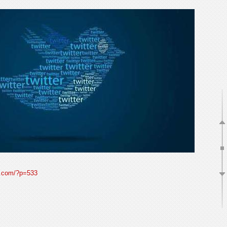
og.com/?p=533