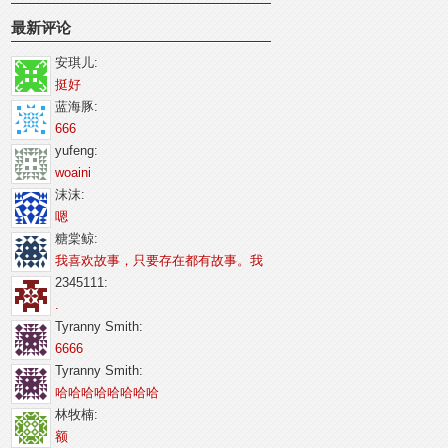
最新评论
安琪儿:
挺好
蓝海豚:
666
yufeng:
woaini
沫沫:
嗯
糖棠鲸:
我喜欢故事，只要存在都有故事。我
2345111:
.
Tyranny Smith:
6666
Tyranny Smith:
哈哈哈哈哈哈哈哈
林牧楠:
额