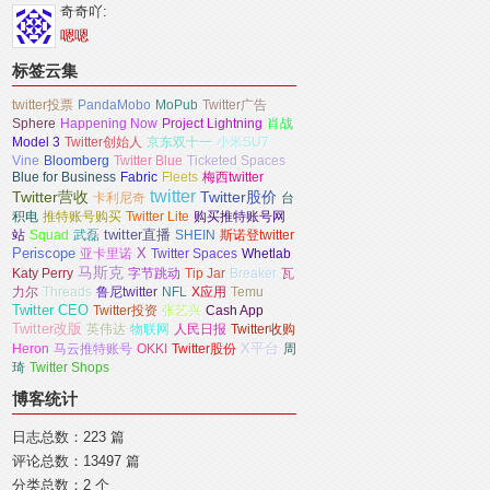
奇奇吖:
嗯嗯
标签云集
twitter投票
PandaMobo
MoPub
Twitter广告
Sphere
Happening Now
Project Lightning
肖战
Model 3
Twitter创始人
京东双十一
小米SU7
Vine
Bloomberg
Twitter Blue
Ticketed Spaces
Blue for Business
Fabric
Fleets
梅西twitter
twitter
Twitter营收
Twitter股价
卡利尼奇
台
积电
推特账号购买
Twitter Lite
购买推特账号网
站
Squad
武磊
twitter直播
SHEIN
斯诺登twitter
X
Periscope
亚卡里诺
Twitter Spaces
Whetlab
马斯克
Katy Perry
字节跳动
Tip Jar
Breaker
瓦
力尔
Threads
鲁尼twitter
NFL
X应用
Temu
Twitter CEO
Twitter投资
张艺兴
Cash App
Twitter改版
英伟达
物联网
人民日报
Twitter收购
X平台
Heron
马云推特账号
OKKI
Twitter股份
周
琦
Twitter Shops
博客统计
日志总数：223 篇
评论总数：13497 篇
分类总数：2 个