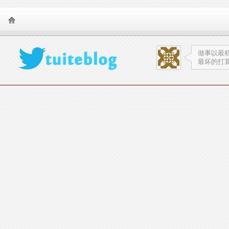
TearSnow FanS
做事以最
最坏的打